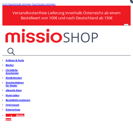
Zum Hauptinhalt springen
Zum Footer springen
Versandkostenfreie Lieferung innerhalb Österreichs ab einem
Bestellwert von 100€ und nach Deutschland ab 150€
Anlässe & Feste
Bücher
Christliche
Geschenke
Köstlichkeiten
Geschenkideen
für Kinder
allewelt-Abos
Materialien
Bestellinformationen
Impressum
Datenschutz
Missio-
Seite