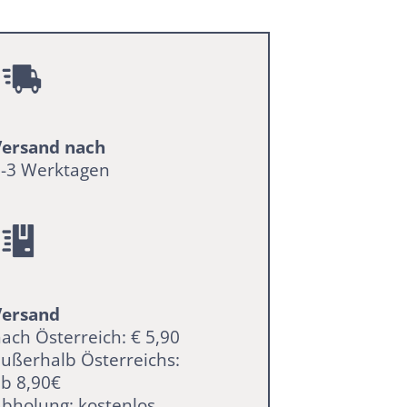
Versand nach
2-3 Werktagen
Versand
ach Österreich: € 5,90
ußerhalb Österreichs:
b 8,90€
bholung: kostenlos