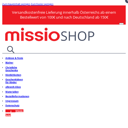
Zum Hauptinhalt springen
Zum Footer springen
Versandkostenfreie Lieferung innerhalb Österreichs ab einem
Bestellwert von 100€ und nach Deutschland ab 150€
Anlässe & Feste
Bücher
Christliche
Geschenke
Köstlichkeiten
Geschenkideen
für Kinder
allewelt-Abos
Materialien
Bestellinformationen
Impressum
Datenschutz
Missio-
Seite