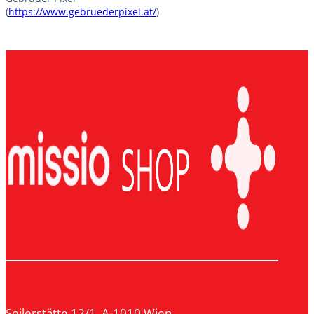
(
https://www.gebruederpixel.at/
)
Seilerstätte 12/1, A-1010 Wien