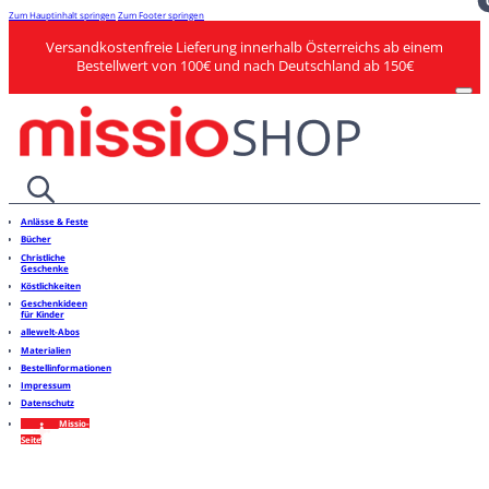
Zum Hauptinhalt springen
Zum Footer springen
Versandkostenfreie Lieferung innerhalb Österreichs ab einem
Bestellwert von 100€ und nach Deutschland ab 150€
Anlässe & Feste
Bücher
Christliche
Geschenke
Köstlichkeiten
Geschenkideen
für Kinder
allewelt-Abos
Materialien
Bestellinformationen
Impressum
Datenschutz
Missio-
Seite