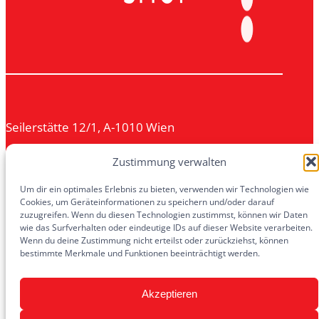
Seilerstätte 12/1, A-1010 Wien
+43 (1) 51 37 722 – 22
Zustimmung verwalten
shop@missio.at
Um dir ein optimales Erlebnis zu bieten, verwenden wir Technologien wie
Cookies, um Geräteinformationen zu speichern und/oder darauf
Mo.–Do. 8–17 Uhr, Fr. 8–12 Uhr
zuzugreifen. Wenn du diesen Technologien zustimmst, können wir Daten
wie das Surfverhalten oder eindeutige IDs auf dieser Website verarbeiten.
Di-Do 12-13 Uhr geschlossen (Hl. Messe)
Wenn du deine Zustimmung nicht erteilst oder zurückziehst, können
bestimmte Merkmale und Funktionen beeinträchtigt werden.
Informationen
Akzeptieren