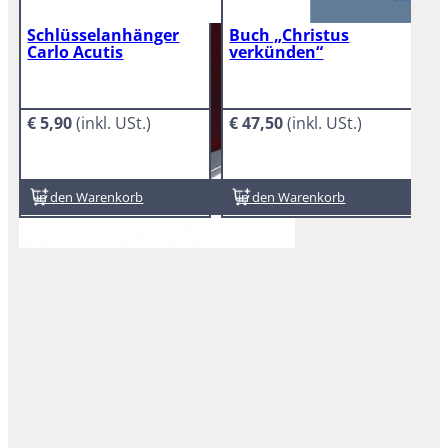
Schlüsselanhänger
Buch „Christus
Carlo Acutis
verkünden“
€
5,90
€
47,50
In den Warenkorb
In den Warenkorb
Lic
Leo
€
6
In