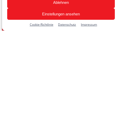
AGB
Ablehnen
Datenschutzrichtlinien
Einstellungen ansehen
Bestellinformationen
Cookie-Richtlinie
Datenschutz
Impressum
Zahlungsarten
Kundenservice
Hilfe und Kontakt
Impressum
Vertrag widerrufen