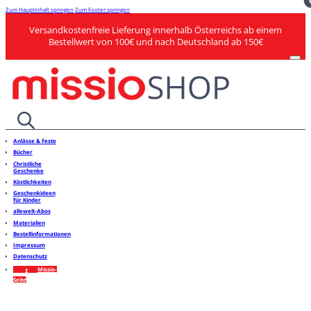
Zum Hauptinhalt springen
Zum Footer springen
Versandkostenfreie Lieferung innerhalb Österreichs ab einem
Bestellwert von 100€ und nach Deutschland ab 150€
Anlässe & Feste
Bücher
Christliche
Geschenke
Köstlichkeiten
Geschenkideen
für Kinder
allewelt-Abos
Materialien
Bestellinformationen
Impressum
Datenschutz
Missio-
Seite