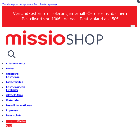
Zum Hauptinhalt springen
Zum Footer springen
Versandkostenfreie Lieferung innerhalb Österreichs ab einem
Bestellwert von 100€ und nach Deutschland ab 150€
Anlässe & Feste
Bücher
Christliche
Geschenke
Köstlichkeiten
Geschenkideen
für Kinder
allewelt-Abos
Materialien
Bestellinformationen
Impressum
Datenschutz
Missio-
Seite