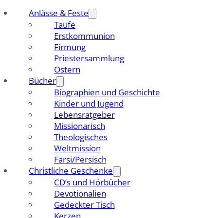
Anlässe & Feste
Taufe
Erstkommunion
Firmung
Priestersammlung
Ostern
Bücher
Biographien und Geschichte
Kinder und Jugend
Lebensratgeber
Missionarisch
Theologisches
Weltmission
Farsi/Persisch
Christliche Geschenke
CD’s und Hörbücher
Devotionalien
Gedeckter Tisch
Kerzen