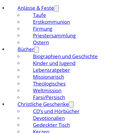
Anlässe & Feste
Taufe
Erstkommunion
Firmung
Priestersammlung
Ostern
Bücher
Biographien und Geschichte
Kinder und Jugend
Lebensratgeber
Missionarisch
Theologisches
Weltmission
Farsi/Persisch
Christliche Geschenke
CD’s und Hörbücher
Devotionalien
Gedeckter Tisch
Kerzen