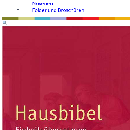
Novenen
Folder und Broschüren