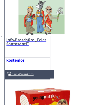
Info-Broschüre „Feier
Santosanti“
kostenlos
In den Warenkorb