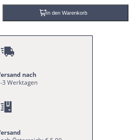
03/2024
Menge
In den Warenkorb
Versand nach
2-3 Werktagen
Versand