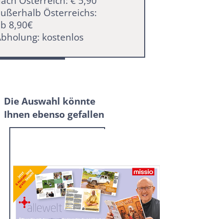
ach Österreich: € 5,90
ußerhalb Österreichs:
b 8,90€
bholung: kostenlos
Die Auswahl könnte
Ihnen ebenso gefallen