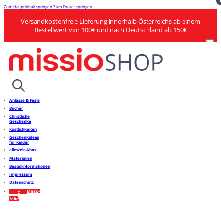
Zum Hauptinhalt springen
Zum Footer springen
Versandkostenfreie Lieferung innerhalb Österreichs ab einem
Bestellwert von 100€ und nach Deutschland ab 150€
Anlässe & Feste
Bücher
Christliche
Geschenke
Köstlichkeiten
Geschenkideen
für Kinder
allewelt-Abos
Materialien
Bestellinformationen
Impressum
Datenschutz
Missio-
Seite