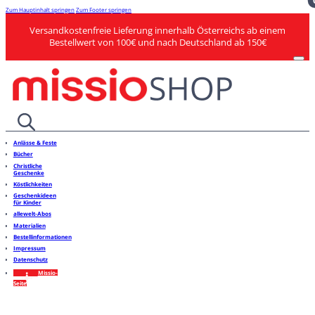
Zum Hauptinhalt springen
Zum Footer springen
Versandkostenfreie Lieferung innerhalb Österreichs ab einem
Bestellwert von 100€ und nach Deutschland ab 150€
Anlässe & Feste
Bücher
Christliche
Geschenke
Köstlichkeiten
Geschenkideen
für Kinder
allewelt-Abos
Materialien
Bestellinformationen
Impressum
Datenschutz
Missio-
Seite