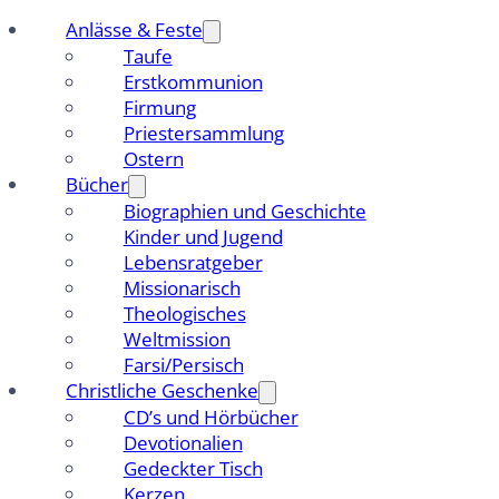
Anlässe & Feste
Taufe
Erstkommunion
Firmung
Priestersammlung
Ostern
Bücher
Biographien und Geschichte
Kinder und Jugend
Lebensratgeber
Missionarisch
Theologisches
Weltmission
Farsi/Persisch
Christliche Geschenke
CD’s und Hörbücher
Devotionalien
Gedeckter Tisch
Kerzen