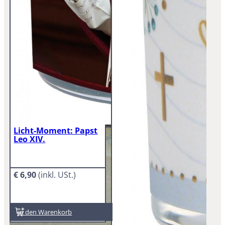
Buc
ma
€
9
In
Licht-Moment: Papst
Leo XIV.
€
6,90
In den Warenkorb