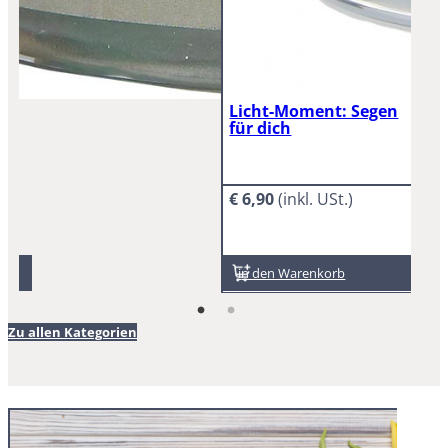
Licht-Moment: Segen
für dich
€
6,90
In den Warenkorb
Zu allen Kategorien