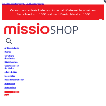
Zum Hauptinhalt springen
Zum Footer springen
Versandkostenfreie Lieferung innerhalb Österreichs ab einem
Bestellwert von 100€ und nach Deutschland ab 150€
Anlässe & Feste
Bücher
Christliche
Geschenke
Köstlichkeiten
Geschenkideen
für Kinder
allewelt-Abos
Materialien
Bestellinformationen
Impressum
Datenschutz
Missio-
Seite