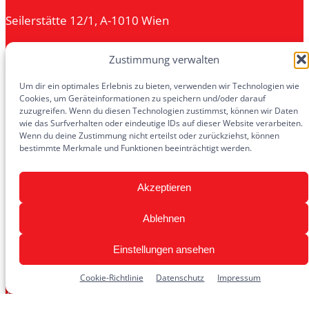
Seilerstätte 12/1, A-1010 Wien
+43 (1) 51 37 722 – 22
Zustimmung verwalten
shop@missio.at
Um dir ein optimales Erlebnis zu bieten, verwenden wir Technologien wie
Cookies, um Geräteinformationen zu speichern und/oder darauf
Mo.–Do. 8–17 Uhr, Fr. 8–12 Uhr
zuzugreifen. Wenn du diesen Technologien zustimmst, können wir Daten
wie das Surfverhalten oder eindeutige IDs auf dieser Website verarbeiten.
Di-Do 12-13 Uhr geschlossen (Hl. Messe)
Wenn du deine Zustimmung nicht erteilst oder zurückziehst, können
bestimmte Merkmale und Funktionen beeinträchtigt werden.
Informationen
Akzeptieren
AGB
Ablehnen
Datenschutzrichtlinien
Einstellungen ansehen
Bestellinformationen
Cookie-Richtlinie
Datenschutz
Impressum
Zahlungsarten