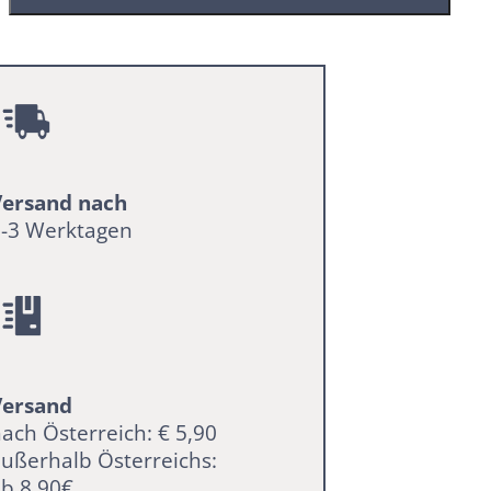
Pixibuch
Menge
Versand nach
2-3 Werktagen
Versand
ach Österreich: € 5,90
ußerhalb Österreichs:
b 8,90€