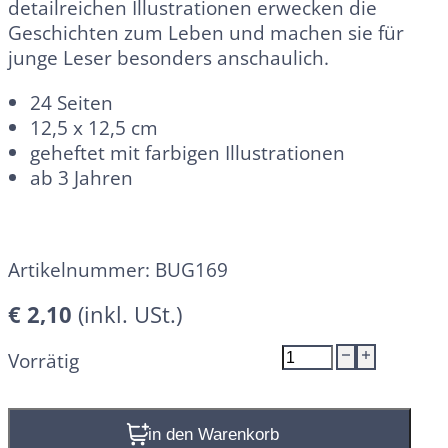
detailreichen Illustrationen erwecken die
Geschichten zum Leben und machen sie für
junge Leser besonders anschaulich.
24 Seiten
12,5 x 12,5 cm
geheftet mit farbigen Illustrationen
ab 3 Jahren
Artikelnummer:
BUG169
€
2,10
Jesus
Vorrätig
hilft
und
heilt
In den Warenkorb
-