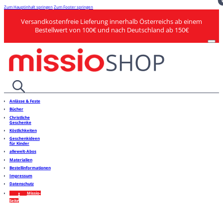
Zum Hauptinhalt springen
Zum Footer springen
Versandkostenfreie Lieferung innerhalb Österreichs ab einem
Bestellwert von 100€ und nach Deutschland ab 150€
Anlässe & Feste
Bücher
Christliche
Geschenke
Köstlichkeiten
Geschenkideen
für Kinder
allewelt-Abos
Materialien
Bestellinformationen
Impressum
Datenschutz
Missio-
Seite