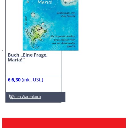
Buch „Eine Frage,
Maria!“
€
6,30
In den Warenkorb