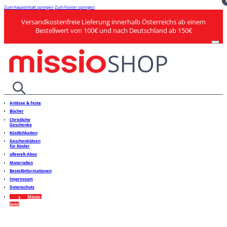
Zum Hauptinhalt springen
Zum Footer springen
Versandkostenfreie Lieferung innerhalb Österreichs ab einem
Bestellwert von 100€ und nach Deutschland ab 150€
Anlässe & Feste
Bücher
Christliche
Geschenke
Köstlichkeiten
Geschenkideen
für Kinder
allewelt-Abos
Materialien
Bestellinformationen
Impressum
Datenschutz
Missio-
Seite