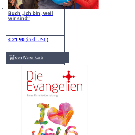
Buch „Ich bin, weil
wir sind“
€
21,90
In den Warenkorb