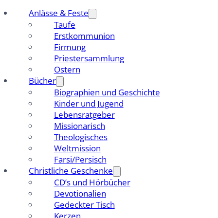
Anlässe & Feste
Taufe
Erstkommunion
Firmung
Priestersammlung
Ostern
Bücher
Biographien und Geschichte
Kinder und Jugend
Lebensratgeber
Missionarisch
Theologisches
Weltmission
Farsi/Persisch
Christliche Geschenke
CD’s und Hörbücher
Devotionalien
Gedeckter Tisch
Kerzen