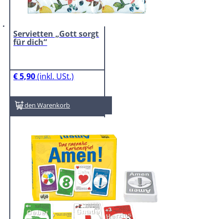
Servietten „Gott sorgt
für dich“
€
5,90
In den Warenkorb