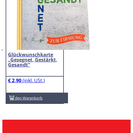
Glückwunschkarte
„Gesegnet, Gestärkt,
Gesandt“
€
2,90
In den Warenkorb