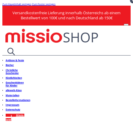
Zum Hauptinhalt springen
Zum Footer springen
Versandkostenfreie Lieferung innerhalb Österreichs ab einem
Bestellwert von 100€ und nach Deutschland ab 150€
Anlässe & Feste
Bücher
Christliche
Geschenke
Köstlichkeiten
Geschenkideen
für Kinder
allewelt-Abos
Materialien
Bestellinformationen
Impressum
Datenschutz
Missio-
Seite