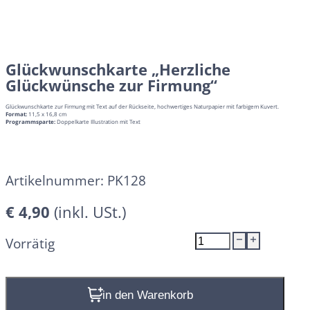
Glückwunschkarte „Herzliche
Glückwünsche zur Firmung“
Glückwunschkarte zur Firmung mit Text auf der Rückseite, hochwertiges Naturpapier mit farbigem Kuvert.
Format:
11,5 x 16,8 cm
Programmsparte:
Doppelkarte Illustration mit Text
Artikelnummer:
PK128
€
4,90
Glückwunschkarte
Vorrätig
"Herzliche
Glückwünsche
zur
In den Warenkorb
Firmung"