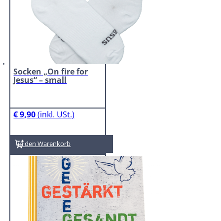
Socken „On fire for
Jesus“ – small
€
9,90
In den Warenkorb