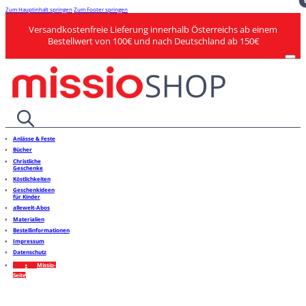
Zum Hauptinhalt springen
Zum Footer springen
Versandkostenfreie Lieferung innerhalb Österreichs ab einem
Bestellwert von 100€ und nach Deutschland ab 150€
Anlässe & Feste
Bücher
Christliche
Geschenke
Köstlichkeiten
Geschenkideen
für Kinder
allewelt-Abos
Materialien
Bestellinformationen
Impressum
Datenschutz
Missio-
Seite